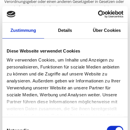
Verordnungsgeber oder einen anderen Gesetzgeber in Gesetzen oder
Vorschriften, welchen der für die Verarbeitung Verantwortliche
unterliegt, vorgesehen wurde.
Entfällt der Speicherungszweck oder läuft eine vom Europäischen
Richtlinien- und Verordnungsgeber oder einem anderen zuständigen
Zustimmung
Details
Über Cookies
Gesetzgeber vorgeschriebene Speicherfrist ab, werden die
personenbezogenen Daten routinemäßig und entsprechend den
gesetzlichen Vorschriften gesperrt oder gelöscht.
Diese Webseite verwendet Cookies
8. Rechte der betroffenen Person
Wir verwenden Cookies, um Inhalte und Anzeigen zu
personalisieren, Funktionen für soziale Medien anbieten
a) Recht auf Bestätigung
zu können und die Zugriffe auf unsere Website zu
Jede betroffene Person hat das vom Europäischen Richtlinien- und
analysieren. Außerdem geben wir Informationen zu Ihrer
Verordnungsgeber eingeräumte Recht, von dem für die Verarbeitung
Verwendung unserer Website an unsere Partner für
Verantwortlichen eine Bestätigung darüber zu verlangen, ob sie
betreffende personenbezogene Daten verarbeitet werden. Möchte
soziale Medien, Werbung und Analysen weiter. Unsere
eine betroffene Person dieses Bestätigungsrecht in Anspruch nehmen,
Partner führen diese Informationen möglicherweise mit
kann sie sich hierzu jederzeit an einen Mitarbeiter des für die
weiteren Daten zusammen, die Sie ihnen bereitgestellt
Verarbeitung Verantwortlichen wenden.
haben oder die sie im Rahmen Ihrer Nutzung der Dienste
gesammelt haben.
b) Recht auf Auskunft
Einwilligungsauswahl
Jede von der Verarbeitung personenbezogener Daten betroffene