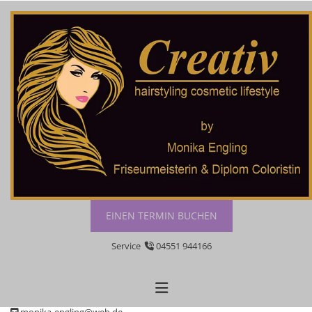
Zum Inhalt springen
DATENSCHUTZ
EINEN TERMIN BUCHEN
Fri­seur Crea­tiv
Ser­vice
04551 944166

Kurhausstraße 56
23795 Bad Segeberg
04551 944166
