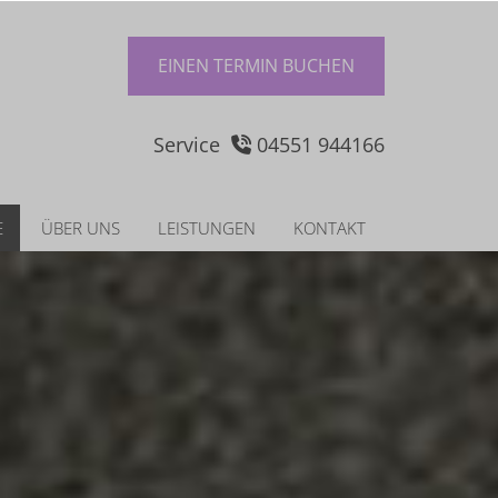
EINEN TERMIN BUCHEN
Ser­vice
04551 944166

E
ÜBER UNS
LEISTUNGEN
KONTAKT