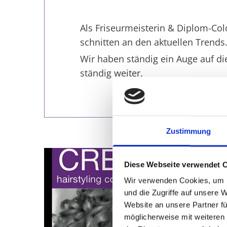
Als Fri­seur­meis­te­rin & Di­plom-Co­l
schnit­ten an den ak­tu­el­len Trends
Wir haben stän­dig ein Auge auf di
stän­dig wei­ter.
Zustimmung
Diese Webseite verwendet 
Wir verwenden Cookies, um I
und die Zugriffe auf unsere 
Website an unsere Partner fü
möglicherweise mit weiteren