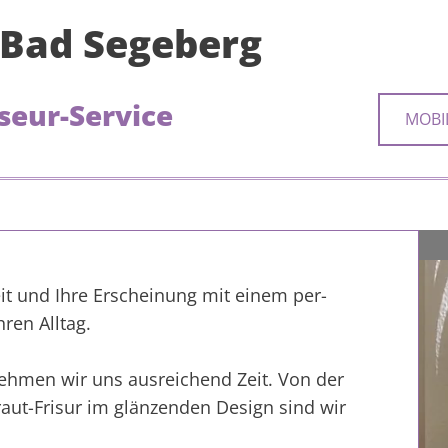
n Bad Segeberg
seur-Service
MOBI
­keit und Ihre Er­schei­nung mit einem per­
hren All­tag.
neh­men wir uns aus­rei­chend Zeit. Von der
Braut-Fri­sur im glän­zen­den De­sign sind wir