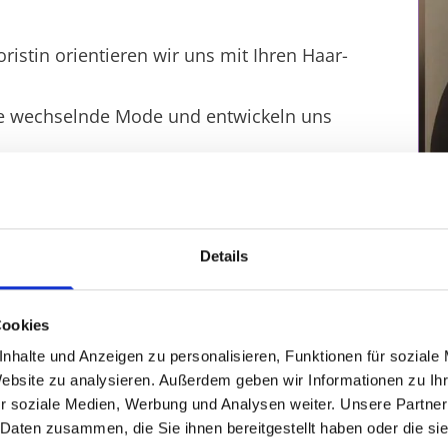
or­is­tin ori­en­tie­ren wir uns mit Ihren Haar­
.
e wech­seln­de Mode und ent­wi­ckeln uns
Details
Cookies
nhalte und Anzeigen zu personalisieren, Funktionen für soziale
Website zu analysieren. Außerdem geben wir Informationen zu I
Über die modernen Haarschnitte für
Frauen, Männe
r soziale Medien, Werbung und Analysen weiter. Unsere Partner
passende Farbe, ausgefallene Strähnentechnik sowi
 Daten zusammen, die Sie ihnen bereitgestellt haben oder die s