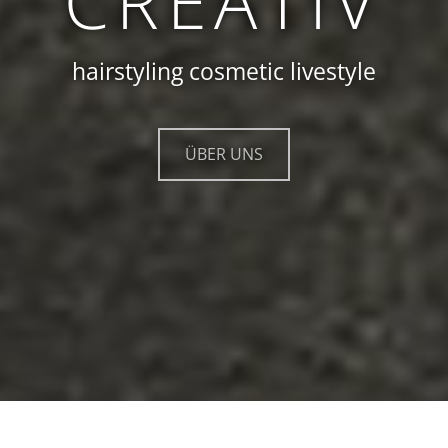
CREATIV
CREATIV
hairstyling cosmetic livestyle
hairstyling cosmetic livestyle
ÜBER UNS
ÜBER UNS