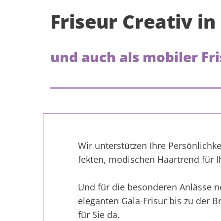
Friseur Creativ i
und auch als mobiler Fri
Wir un­ter­stüt­zen Ihre Per­sön­lich
fek­ten, mo­di­schen Haar­t­rend für I
Und für die be­son­de­ren An­läs­se 
ele­gan­ten Ga­la-Fri­sur bis zu der 
für Sie da.